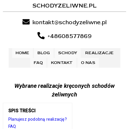
SCHODYZELIWNE.PL
kontakt@schodyzeliwne.pl
+48608577869
HOME
BLOG
SCHODY
REALIZACJE
FAQ
KONTAKT
O NAS
Wybrane realizacje kręconych schodów
żeliwnych
SPIS TREŚCI
Planujesz podobną realizację?
FAQ