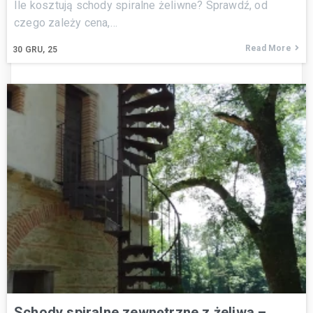
Ile kosztują schody spiralne żeliwne? Sprawdź, od
czego zależy cena,…
Read More
30
GRU, 25
Schody spiralne zewnętrzne z żeliwa –