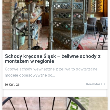
Schody kręcone Śląsk – żeliwne schody z
montażem w regionie
Gotowe schody wewnętrzne z żeliwa to powtarzalne
modele dopasowywane do…
Read More
30
KWI, 26