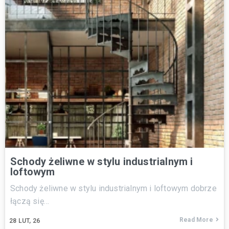
Schody żeliwne w stylu industrialnym i
loftowym
Schody żeliwne w stylu industrialnym i loftowym dobrze
łączą się…
Read More
28
LUT, 26