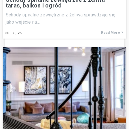
taras, balkon i ogród
Schody spiralne zewnętrzne z żeliwa sprawdzają się
jako wejście na…
Read More
30
LIS, 25