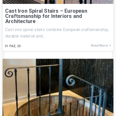
Cast Iron Spiral Stairs – European
Craftsmanship for Interiors and
Architecture
Cast iron spiral stairs combine European craftsmanship,
durable material and…
Read More
31
PAŹ, 25