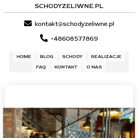
SCHODYZELIWNE.PL
kontakt@schodyzeliwne.pl
+48608577869
HOME
BLOG
SCHODY
REALIZACJE
FAQ
KONTAKT
O NAS